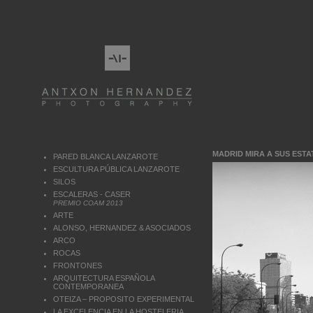
MADRID MIRA A SUS EST
PARED BLANCA LANZAROTE
ESCULTURA PÚBLICA LANZAROTE
SILOS
ESCALERAS - CASER
PREMIO COAM 2013
ARTE
ALONSO, HERNANDEZ & ASOCIADOS
ARCO
ROCAS
FRONTONES
ARQUITECTURA ESPAÑOLA
CONTEMPORANEA
OTEIZA – PROPOSITO EXPERIMENTAL
LA EXCELENCIA EN LA HOSTELERIA