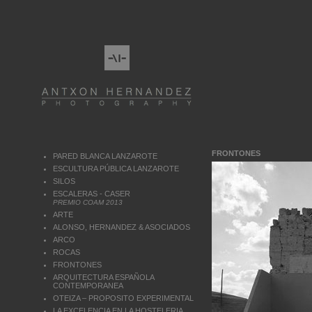
FRONTONES
PARED BLANCA LANZAROTE
ESCULTURA PÚBLICA LANZAROTE
SILOS
ESCALERAS - CASER
PREMIO COAM 2013
ARTE
ALONSO, HERNANDEZ & ASOCIADOS
ARCO
ROCAS
FRONTONES
ARQUITECTURA ESPAÑOLA
CONTEMPORANEA
OTEIZA – PROPOSITO EXPERIMENTAL
LA EXCELENCIA EN LA HOSTELERIA