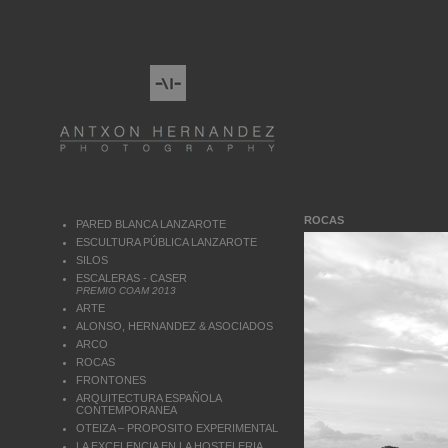
ROCAS
PARED BLANCA LANZAROTE
ESCULTURA PÚBLICA LANZAROTE
SILOS
ESCALERAS - CASER
PREMIO COAM 2013
ARTE
ALONSO, HERNANDEZ & ASOCIADOS
ARCO
ROCAS
FRONTONES
ARQUITECTURA ESPAÑOLA
CONTEMPORANEA
OTEIZA – PROPOSITO EXPERIMENTAL
LA EXCELENCIA EN LA HOSTELERIA