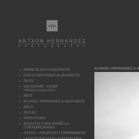
ALONSO, HERNANDEZ & 
PARED BLANCA LANZAROTE
ESCULTURA PÚBLICA LANZAROTE
SILOS
ESCALERAS - CASER
PREMIO COAM 2013
ARTE
ALONSO, HERNANDEZ & ASOCIADOS
ARCO
ROCAS
FRONTONES
ARQUITECTURA ESPAÑOLA
CONTEMPORANEA
OTEIZA – PROPOSITO EXPERIMENTAL
LA EXCELENCIA EN LA HOSTELERIA