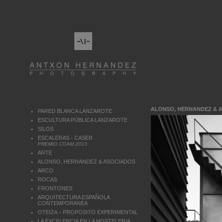
ALONSO, HERNANDEZ & 
PARED BLANCA LANZAROTE
ESCULTURA PÚBLICA LANZAROTE
SILOS
ESCALERAS - CASER
PREMIO COAM 2013
ARTE
ALONSO, HERNANDEZ & ASOCIADOS
ARCO
ROCAS
FRONTONES
ARQUITECTURA ESPAÑOLA
CONTEMPORANEA
OTEIZA – PROPOSITO EXPERIMENTAL
LA EXCELENCIA EN LA HOSTELERIA